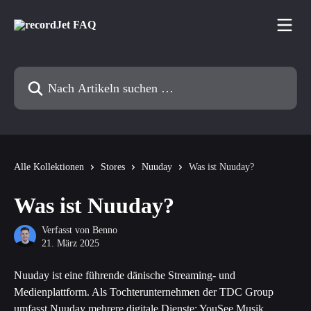
Zum Hauptinhalt springen
Nach Artikeln suchen …
Alle Kollektionen
Stores
Nuuday
Was ist Nuuday?
Was ist Nuuday?
Verfasst von
Benno
21. März 2025
Nuuday ist eine führende dänische Streaming- und 
Medienplattform. Als Tochterunternehmen der TDC Group 
umfasst Nuuday mehrere digitale Dienste: YouSee Musik, 