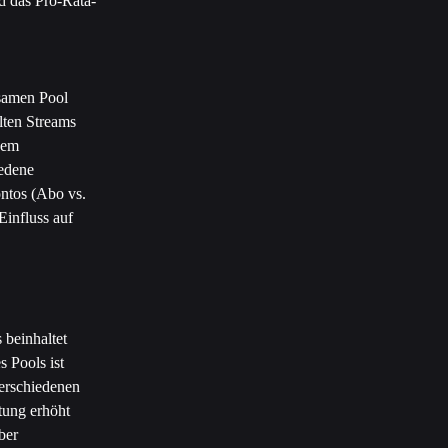
d das Pro-Rata-
samen Pool 
lten Streams 
nem 
edene 
ntos (Abo vs. 
Einfluss auf 
beinhaltet 
 Pools ist 
verschiedenen 
tung erhöht 
ber 