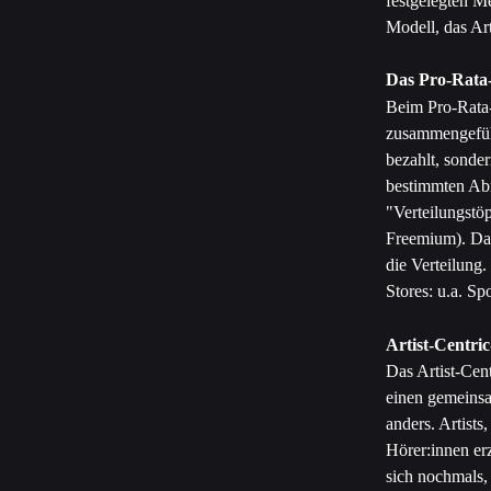
festgelegten M
Modell, das Ar
Das Pro-Rata
Beim Pro-Rata-
zusammengeführ
bezahlt, sonder
bestimmten Abr
"Verteilungstö
Freemium). Das
die Verteilung. 
Stores: u.a. Sp
Artist-Centri
Das Artist-Cen
einen gemeinsa
anders. Artist
Hörer:innen er
sich nochmals, 