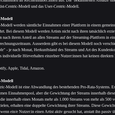
echanismen an Rechteinhaber:innen aus. Die  bekanntesten Ansätze sin
tist-Centric-Modell und das User-Centric-Modell.
-Modell
Modell werden sämtliche Einnahmen einer Plattform in einem gemein
t. Bei diesem Modell werden Artists nicht nach ihren tatsächlich erzie
n nach ihrem Anteil an allen Streams auf der Streaming-Plattform in ei
echnungszeitraum. Ausserdem gibt es bei diesem Modell noch verschi
pfe" - je nach Monat, Herkunftsland des Streams und Art des Kundenko
 individuelle Hörverhalten einzelner Nutzer:innen hat keinen direkten 
otify, Apple, Tidal, Amazon.
c-Modell
tric-Modell ist eine Abwandlung des bestehenden Pro-Rata-Systems. Es 
men Einnahmenpool, aber die Gewichtung der Streams innerhalb dieses
s, die innerhalb eines Monats mehr als 1.000 Streams von mehr als 500 
zielen, erhalten eine doppelte Gewichtung ihrer Streams. Diese Gewich
wenn ein/e Nutzer:in einen Artist aktiv gesucht hat, anstatt ihn passiv ü