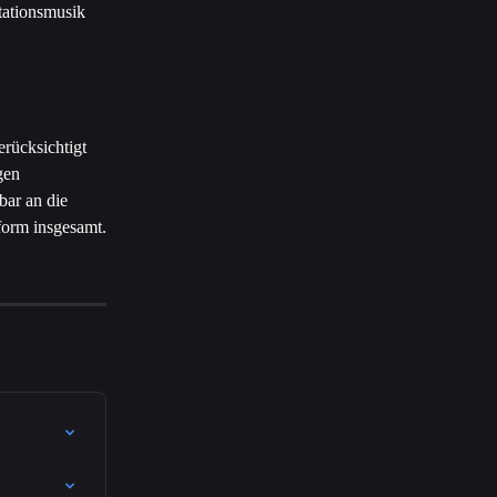
tationsmusik 
rücksichtigt 
gen 
bar an die 
tform insgesamt.