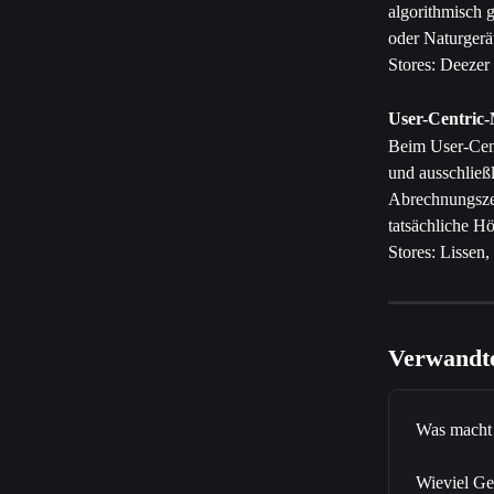
algorithmisch 
oder Naturgerä
Stores: Deezer
User-Centric-
Beim User-Cent
und ausschließl
Abrechnungszei
tatsächliche Hö
Stores: Lissen,
Verwandte
Was macht 
Wieviel Ge