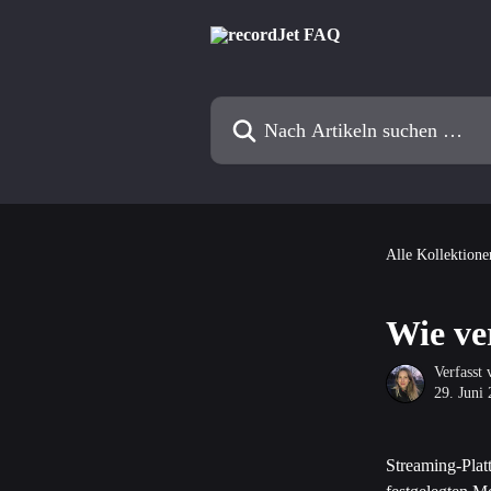
Zum Hauptinhalt springen
Nach Artikeln suchen …
Alle Kollektione
Wie ver
Verfasst
29. Juni
Streaming-Pla