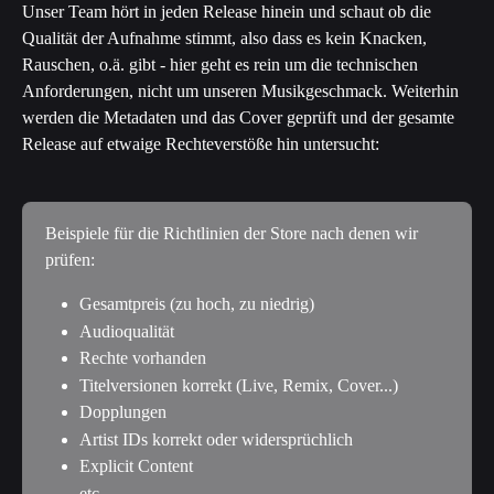
Unser Team hört in jeden Release hinein und schaut ob die 
Qualität der Aufnahme stimmt, also dass es kein Knacken, 
Rauschen, o.ä. gibt - hier geht es rein um die technischen 
Anforderungen, nicht um unseren Musikgeschmack. Weiterhin 
werden die Metadaten und das Cover geprüft und der gesamte 
Release auf etwaige Rechteverstöße hin untersucht:
Beispiele für die Richtlinien der Store nach denen wir 
prüfen:
Gesamtpreis (zu hoch, zu niedrig)
Audioqualität
Rechte vorhanden
Titelversionen korrekt (Live, Remix, Cover...)
Dopplungen
Artist IDs korrekt oder widersprüchlich
Explicit Content
etc.