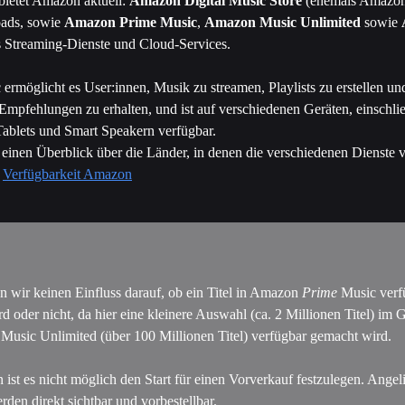
bietet Amazon aktuell: 
Amazon Digital Music Store
 (ehemals Amazo
ds, sowie 
Amazon Prime Music
, 
Amazon Music Unlimited
 sowie 
s Streaming-Dienste und Cloud-Services.
rmöglicht es User:innen, Musik zu streamen, Playlists zu erstellen un
 Empfehlungen zu erhalten, und ist auf verschiedenen Geräten, einschlie
ablets und Smart Speakern verfügbar.
u einen Überblick über die Länder, in denen die verschiedenen Dienste
 
Verfügbarkeit Amazon
n wir keinen Einfluss darauf, ob ein Titel in Amazon 
Prime
 Music verf
d oder nicht, da hier eine kleinere Auswahl (ca. 2 Millionen Titel) im 
usic Unlimited (über 100 Millionen Titel) verfügbar gemacht wird.
ist es nicht möglich den Start für einen Vorverkauf festzulegen. Angeli
rden direkt sichtbar und vorbestellbar.