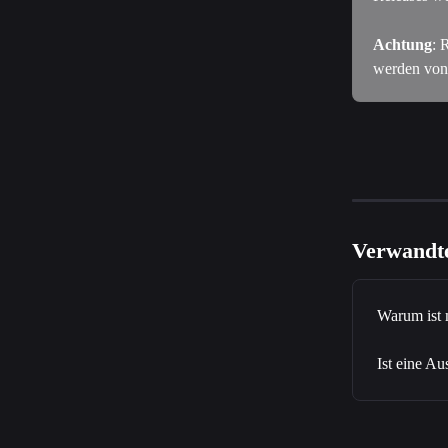
Achtung
: 
werden von
Verwandte
Warum ist 
Ist eine A