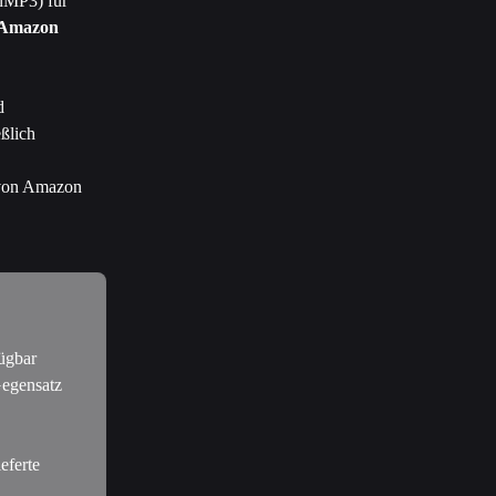
nMP3) für 
Amazon 
d 
ßlich 
 von Amazon 
ügbar 
Gegensatz 
eferte 