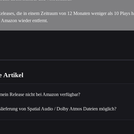
Releases, die in einem Zeitraum von 12 Monaten weniger als 10 Plays h
 Amazon wieder entfernt. 
 Artikel
mein Release nicht bei Amazon verfügbar?
uslieferung von Spatial Audio / Dolby Atmos Dateien möglich?