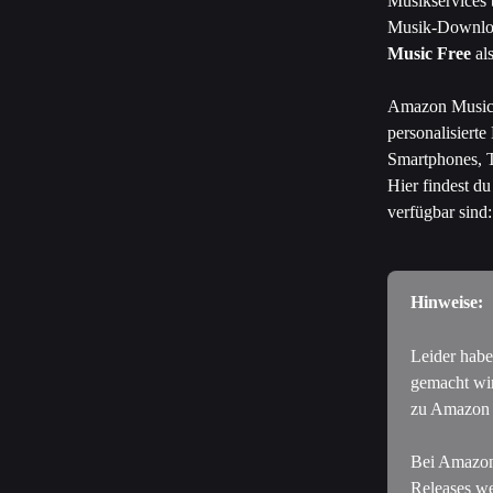
Musikservices 
Musik-Downloa
Music Free
 al
Amazon Music e
personalisierte
Smartphones, T
Hier findest d
verfügbar sind:
Hinweise:
Leider habe
gemacht wir
zu Amazon M
Bei Amazon 
Releases we