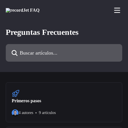
Ir al contenido principal
Preguntas Frecuentes
Buscar artículos...
Primeros pasos
4 autores
9 artículos