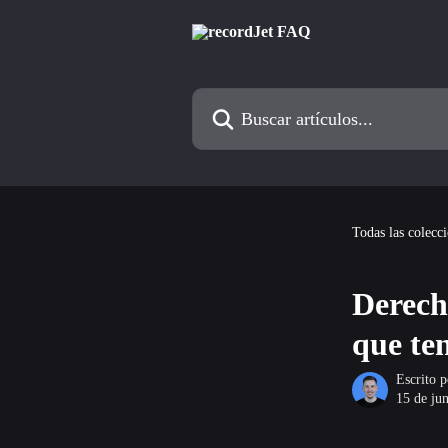
Ir al contenido principal
Buscar artículos...
Todas las colecc
Derech
que te
Escrito 
15 de ju