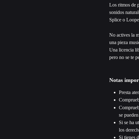
Los ritmos de p
sonidos natural
Splice o Loope
No actives la m
una pieza music
Una licencia li
pero no se te p
Notas impor
Presta ate
Comprueba
Comprueba
se pueden
Si se ha u
los derech
Si tienes 