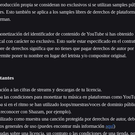
roducción propia se consideran no exclusivos si se utilizan samples púb
es. Esto también se aplica a los samples libres de derechos de platafor
rman. 
onetización del identificador de contenido de YouTube si has obtenido l
al con carácter no exclusivo. Esto suele estar especificado en el contrato
bre de derechos significa que no tienes que pagar derechos de autor por 
ermite poner tu nombre en lugar del letrista y/o compositor original.
tantes
nción a las cifras de streams y descargas de tu licencia.
 las condiciones para monetizar tu música en plataformas como YouT
 si en el ritmo se han utilizado loops/muestras/voces de dominio públ
 reconocer con Shazam, por ejemplo).
tilizado como muestra una canción protegida por derechos de autor, deb
os generales de uso (puedes encontrar más información 
aquí
)
dudas sobre una licencia, un contrato o las condiciones de una tienda, po