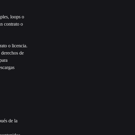
les, loops o 
n contrato o 
to o licencia. 
 derechos de 
para 
escargas 
ués de la 