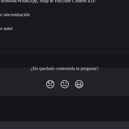
/Facebook/WhatsApp, Snap & YouTube Content ID)?
e sincronización
e autor
¿Ha quedado contestada tu pregunta?
😞
😐
😃