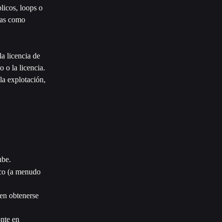
licos, loops o 
mas como 
a licencia de 
 o la licencia. 
la explotación, 
ube.
ico (a menudo 
en obtenerse 
nte en 