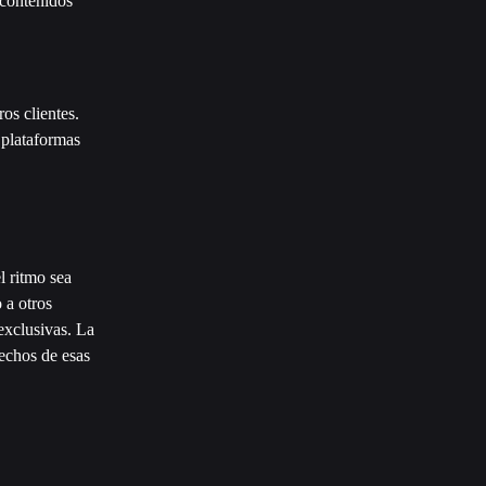
contenidos 
os clientes. 
 plataformas 
l ritmo sea 
 a otros 
exclusivas. La 
rechos de esas 