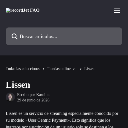
Ir al contenido principal
Buscar artículos...
Todas las colecciones
Tiendas online
Lissen
Lissen
Escrito por
Karoline
29 de junio de 2026
Lissen es un servicio de streaming especialmente conocido por 
su modelo «User Centric Payment». Esto significa que los 
ingresos por suscripción de un usuario solo se destinan a los 